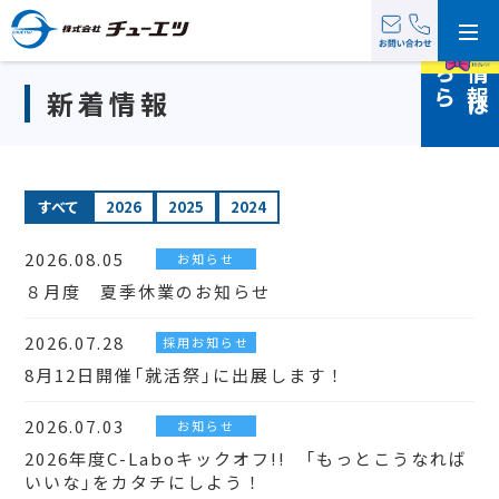
採
情
報
は
ち
用
こ
ら
新着情報
すべて
2026
2025
2024
2026.08.05
お知らせ
８月度 夏季休業のお知らせ
2026.07.28
採用お知らせ
8月12日開催「就活祭」に出展します！
2026.07.03
お知らせ
2026年度C-Laboキックオフ!! 「もっとこうなれば
いいな」をカタチにしよう！