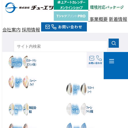
採
情
報
は
ち
用
こ
ら
事業概要
新着情報
会社案内
採用情報
サイトマップ
商品について
ポスター・チラシ（オフセット印刷）
ジューシーパック
ラミネートシート
周年記念誌・事業