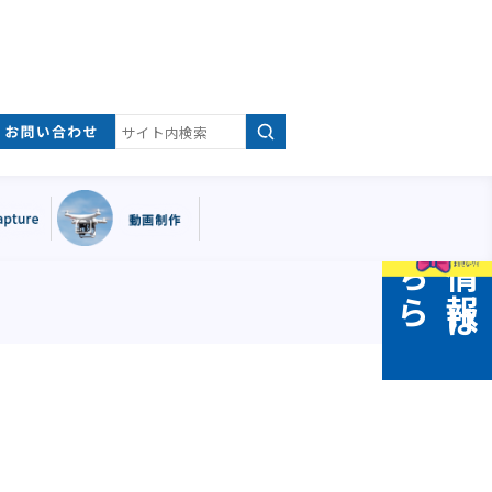
採
情
報
は
ち
用
こ
ら