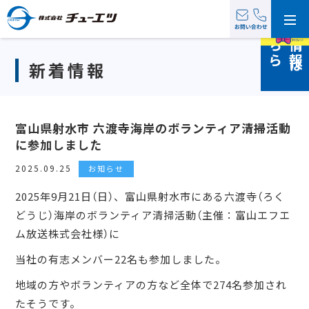
採
情
報
は
ち
用
こ
ら
新着情報
富山県射水市 六渡寺海岸のボランティア清掃活動
に参加しました
2025.09.25
お知らせ
2025年9月21日（日）、富山県射水市にある六渡寺（ろく
どうじ）海岸のボランティア清掃活動（主催：富山エフエ
ム放送株式会社様）に
当社の有志メンバー22名も参加しました。
地域の方やボランティアの方など全体で274名参加され
たそうです。